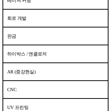
레이저 커팅
회로 개발
판금
하이박스 / 엔클로저
AR (증강현실)
CNC
UV 프린팅